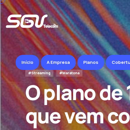
#Streaming
#Maratona
O plano de 
Início
A Empresa
Planos
Cobertu
que vem c
Max.
Mais velocidade. Mais entretenimento