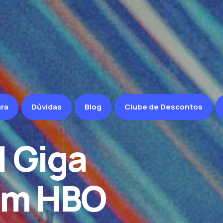
1 Giga
ra
Dúvidas
Blog
Clube de Descontos
om HBO